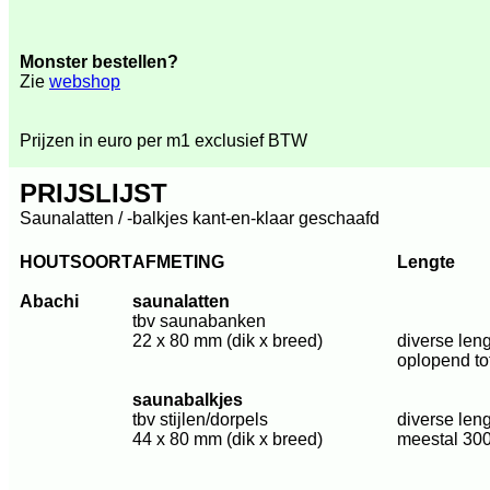
Monster bestellen?
Zie
webshop
Prijzen in euro per m1 exclusief BTW
PRIJSLIJST
Saunalatten / -balkjes kant-en-klaar geschaafd
HOUTSOORT
AFMETING
Lengte
Abachi
saunalatten
tbv saunabanken
22 x 80 mm (dik x breed)
diverse len
oplopend to
saunabalkjes
tbv stijlen/dorpels
diverse len
44 x 80 mm (dik x breed)
meestal 300