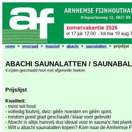
ome
>
voorraad
>
massief
>
abachi
>
saunalatten
> prijslijst
h
ABACHI SAUNALATTEN / SAUNABA
4-zijden geschaafd hout met afgeronde hoeken
Prijslijst
Kwaliteit:
- mooi wit hout
- volledig foutvrij, dwz: géén noesten en géén spint.
- rondom goed glad geschaafd / klaar voor gebruik!
- Abachi is altijs harsvrij dus ideaal voor in sauna's: het plankt
-
Wilt u abachi saunalatten kopen? Kom naar de Arnhemse F