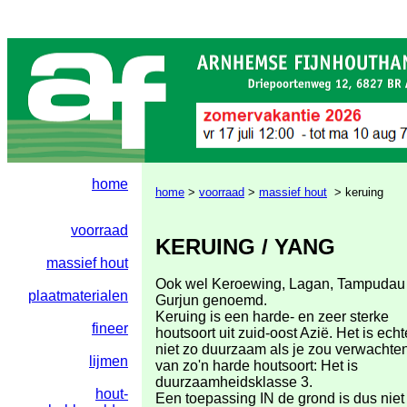
home
home
>
voorraad
>
massief hout
> keruing
voorraad
KERUING / YANG
massief hout
Ook wel Keroewing, Lagan, Tampudau
plaatmaterialen
Gurjun genoemd.
Keruing is een harde- en zeer sterke
fineer
houtsoort uit zuid-oost Azië. Het is echt
niet zo duurzaam als je zou verwachte
lijmen
van zo'n harde houtsoort: Het is
duurzaamheidsklasse 3.
hout-
Een toepassing IN de grond is dus niet 