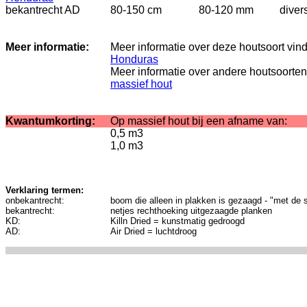
bekantrecht AD
80-150 cm
80-120 mm
diver
Meer informatie:
Meer informatie over deze houtsoort vin
Honduras
Meer informatie over andere houtsoorten
massief hout
Kwantumkorting:
Op massief hout bij een afname van:
0,5 m3
1,0 m3
Verklaring termen:
onbekantrecht:
boom die alleen in plakken is gezaagd - "met de 
bekantrecht:
netjes rechthoeking uitgezaagde planken
KD:
Killn Dried = kunstmatig gedroogd
AD:
Air Dried = luchtdroog