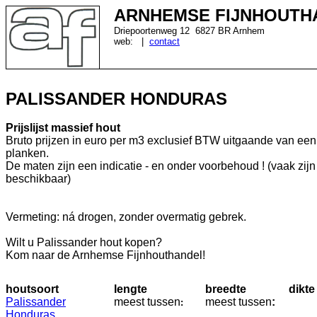
ARNHEMSE FIJNHOUTH
Driepoortenweg 12 6827 BR Arnhem
web:
|
contact
PALISSANDER HONDURAS
Prijslijst massief hout
Bruto prijzen in euro per m3 exclusief BTW uitgaande van een
planken.
De maten zijn een indicatie - en onder voorbehoud ! (vaak zij
beschikbaar)
Vermeting: ná drogen, zonder overmatig gebrek.
Wilt u Palissander hout kopen?
Kom naar de Arnhemse Fijnhouthandel!
houtsoort
lengte
breedte
dikte
Palissander
meest
tussen
meest
tussen
:
:
Honduras