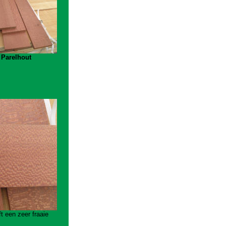
 Parelhout
t een zeer fraaie