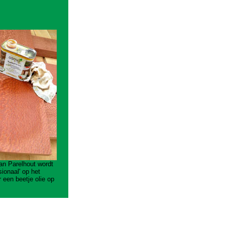
an Parelhout wordt
sionaal' op het
 een beetje olie op