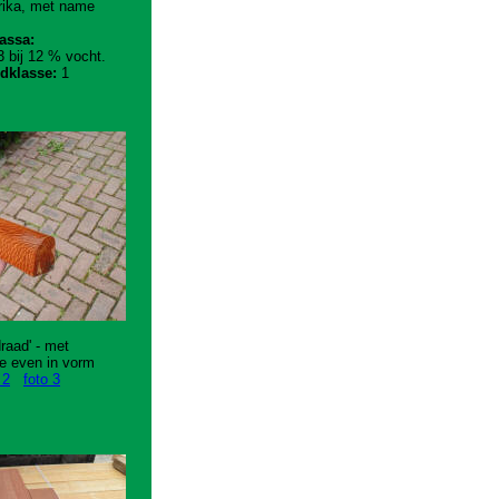
rika, met name
assa:
 bij 12 % vocht.
dklasse:
1
raad' - met
e even in vorm
 2
foto 3