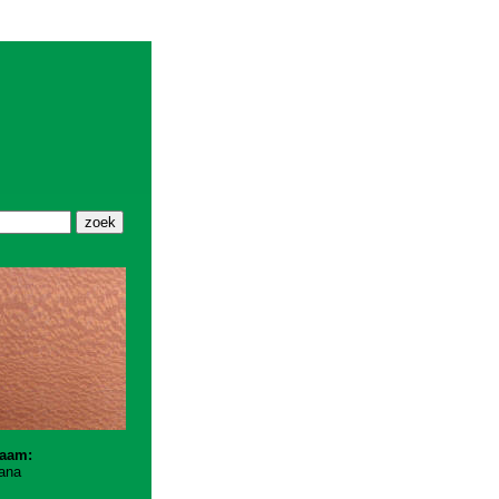
zoek
naam:
ana