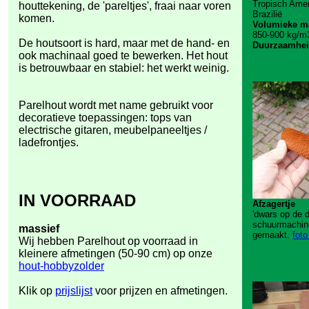
Tropisch Ame
houttekening, de 'pareltjes', fraai naar voren
Brazilië
komen.
Volumieke m
850-900
kg/m3
De houtsoort is hard, maar met de hand- en
Duurzaamhei
ook machinaal goed te bewerken. Het hout
is betrouwbaar en stabiel: het werkt weinig.
Parelhout wordt met name gebruikt voor
decoratieve toepassingen: tops van
electrische gitaren, meubelpaneeltjes /
ladefrontjes.
IN VOORRAAD
Afzagertje
'dwars op de d
schuurmachin
massief
gemaakt.
foto
Wij hebben Parelhout op voorraad in
kleinere afmetingen (50-90 cm) op onze
hout-hobbyzolder
Klik op
prijslijst
voor prijzen en afmetingen.