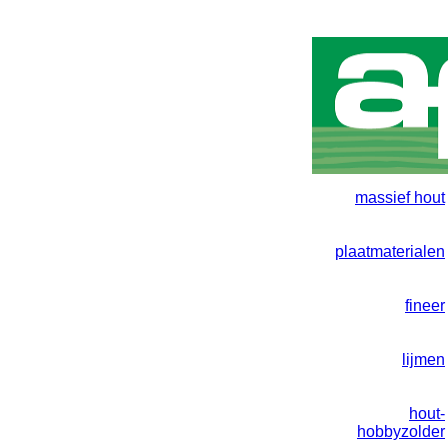
massief hout
plaatmaterialen
fineer
lijmen
hout-
hobbyzolder