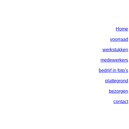
Home
voorraad
werkstukken
medewerkers
bedrijf in foto's
plattegrond
bezorgen
contact