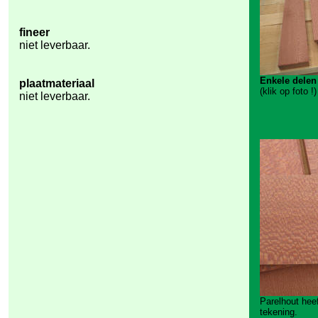
fineer
niet leverbaar.
Enkele delen
plaatmateriaal
(klik op foto !)
niet leverbaar.
Parelhout heef
tekening.