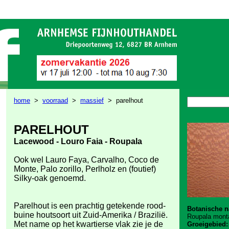
home
>
voorraad
>
massief
> parelhout
PARELHOUT
Lacewood - Louro Faia - Roupala
Ook wel Lauro Faya, Carvalho, Coco de
Monte, Palo zorillo, Perlholz en (foutief)
Silky-oak genoemd.
Parelhout is een prachtig getekende rood-
Botanische 
buine houtsoort uit Zuid-Amerika / Brazilië.
Roupala mont
Met name op het kwartierse vlak zie je de
Groeigebied: