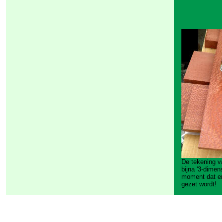
De tekening v
bijna '3-dimen
moment dat er
gezet wordt!