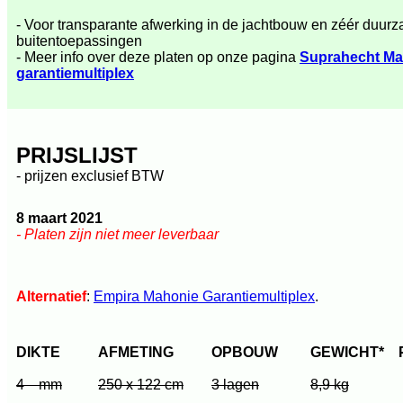
- Voor transparante afwerking in de jachtbouw en zéér duur
buitentoepassingen
- Meer info over deze platen op onze pagina
Suprahecht Ma
garantiemultiplex
PRIJSLIJST
- prijzen exclusief BTW
8 maart 2021
- Platen zijn niet meer leverbaar
Alternatief
:
Empira Mahonie Garantiemultiplex
.
DIKTE
AFMETING
OPBOUW
GEWICHT*
4 mm
250 x 122 cm
3 lagen
8,9 kg