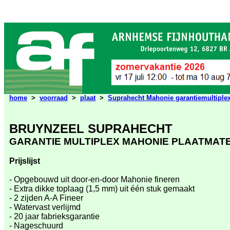
home
>
voorraad
>
plaat
>
Suprahecht Mahonie garantiemultiple
BRUYNZEEL SUPRAHECHT
GARANTIE MULTIPLEX MAHONIE PLAATMAT
Prijslijst
- Opgebouwd uit door-en-door Mahonie fineren
- Extra dikke toplaag (1,5 mm) uit één stuk gemaakt
- 2 zijden A-A Fineer
- Watervast verlijmd
- 20 jaar fabrieksgarantie
- Nageschuurd